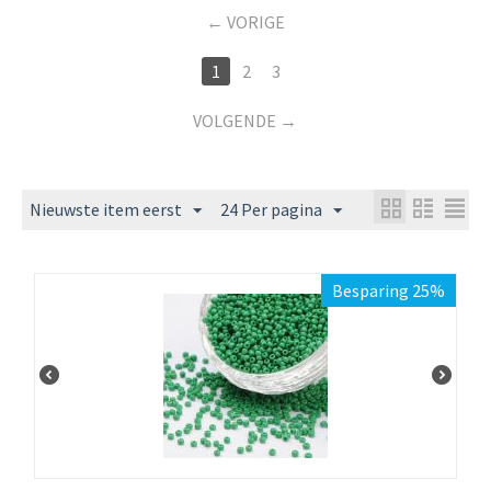
VORIGE
1
2
3
VOLGENDE
Nieuwste item eerst
24 Per pagina
Besparing 25%