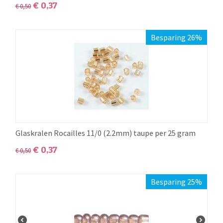
€
0,37
€
0,50
Besparing 26%
Glaskralen Rocailles 11/0 (2.2mm) taupe per 25 gram
€
0,37
€
0,50
Besparing 25%