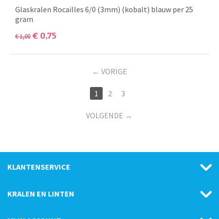
Glaskralen Rocailles 6/0 (3mm) (kobalt) blauw per 25
gram
€
0,75
€
1,00
VORIGE
1
2
3
VOLGENDE
KLANTENSERVICE
KRALEN EN LINTEN