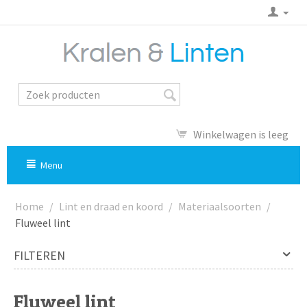
Winkelwagen is leeg
Menu
Home
/
Lint en draad en koord
/
Materiaalsoorten
/
Fluweel lint
FILTEREN
Fluweel lint