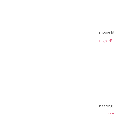
mooie b
€
€
12,95
Ketting