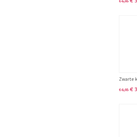
€
€
6,95
Zwarte 
€
€
6,95