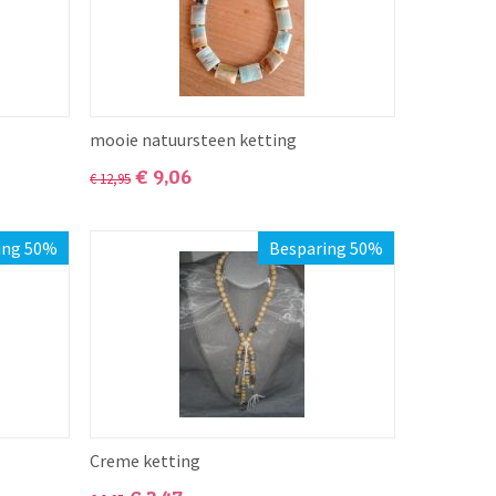
mooie natuursteen ketting
€
9,06
€
12,95
ing 50%
Besparing 50%
Creme ketting