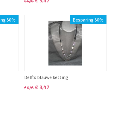
€
3,47
€
6,95
ing 50%
Besparing 50%
Delfts blauwe ketting
€
3,47
€
6,95