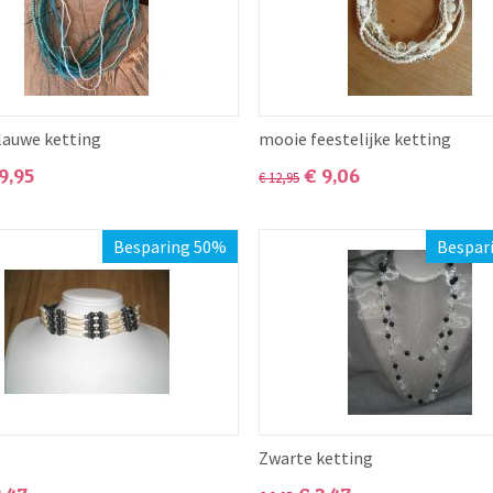
lauwe ketting
mooie feestelijke ketting
9,95
€
9,06
€
12,95
Besparing 50%
Bespar
Zwarte ketting