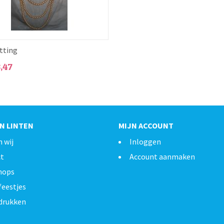
tting
3,47
N LINTEN
MIJN ACCOUNT
n wij
Inloggen
ct
Account aanmaken
hops
feestjes
drukken