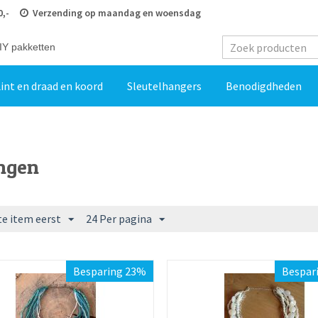
0,-
Verzending op maandag en woensdag
IY pakketten
int en draad en koord
Sleutelhangers
Benodigdheden
ngen
e item eerst
24 Per pagina
Besparing 23%
Bespar