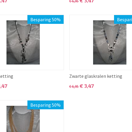
3,47
€
3,47
€
6,95
Besparing 50%
Bespar
ketting
Zwarte glaskralen ketting
3,47
€
3,47
€
6,95
Besparing 50%