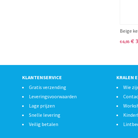
Beige ke
€
€
6,95
KLANTENSERVICE
KRALEN E
Gratis verzending
Wie zij
Leveringsvoorwaarden
Conta
Lage prijzen
Works
Snelle levering
Kinder
Veilig betalen
Lintbe