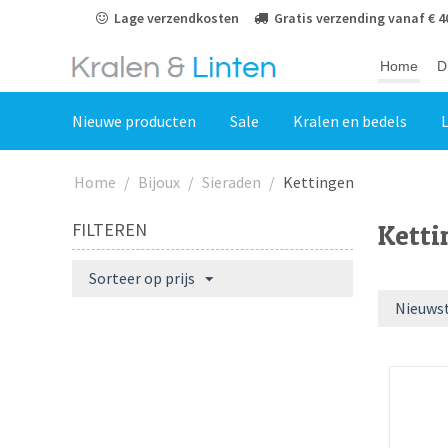
Lage verzendkosten
Gratis verzending vanaf € 4
Vakantie van 04-07-26 tot 27-7-26
Home
D
Nieuwe producten
Sale
Kralen en bedels
L
Home
/
Bijoux
/
Sieraden
/
Kettingen
FILTEREN
Ketti
Sorteer op prijs
Nieuwst