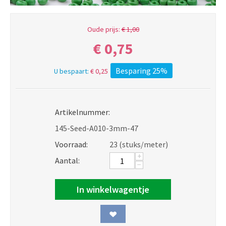
Oude prijs:
€
1,00
€
0,75
Besparing 25%
U bespaart:
€
0,25
Artikelnummer:
145-Seed-A010-3mm-47
Voorraad:
23 (stuks/meter)
+
Aantal:
−
In winkelwagentje