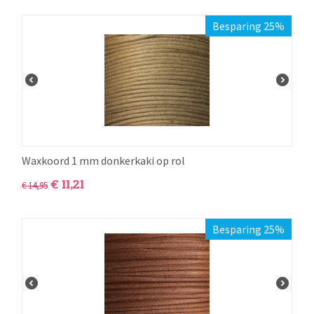
Besparing 25%
Waxkoord 1 mm donkerkaki op rol
€
11,21
€
14,95
Besparing 25%