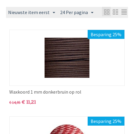
Nieuwste item eerst
24 Per pagina
Besparing 25%
Waxkoord 1 mm donkerbruin op rol
€
11,21
€
14,95
Besparing 25%