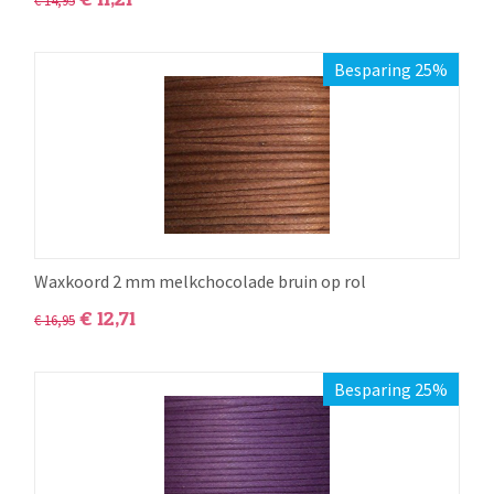
€
14,95
Besparing 25%
Waxkoord 2 mm melkchocolade bruin op rol
€
12,71
€
16,95
Besparing 25%