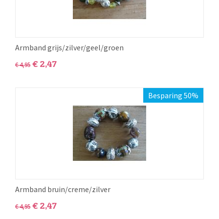
Armband grijs/zilver/geel/groen
€
2,47
€
4,95
Besparing 50%
Armband bruin/creme/zilver
€
2,47
€
4,95