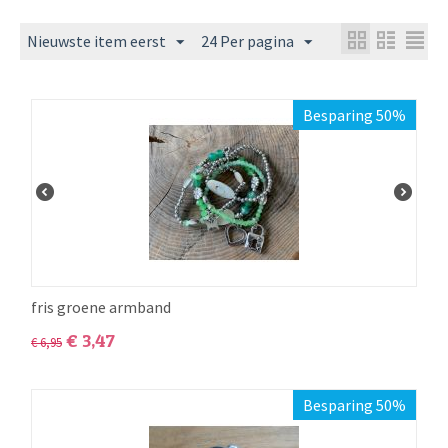
Nieuwste item eerst
24 Per pagina
Besparing 50%
fris groene armband
€
3,47
€
6,95
Besparing 50%