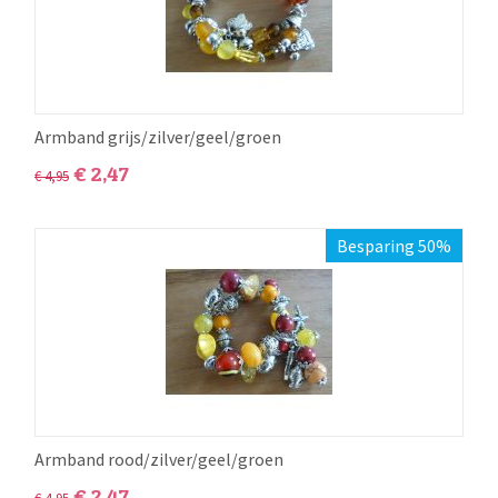
Armband grijs/zilver/geel/groen
€
2,47
€
4,95
Besparing 50%
Armband rood/zilver/geel/groen
€
2,47