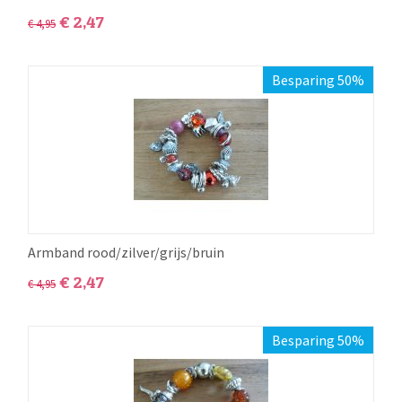
€
2,47
€
4,95
Besparing 50%
Armband rood/zilver/grijs/bruin
€
2,47
€
4,95
Besparing 50%