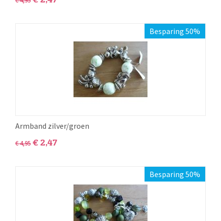
€
4,95
Besparing 50%
Armband zilver/groen
€
2,47
€
4,95
Besparing 50%