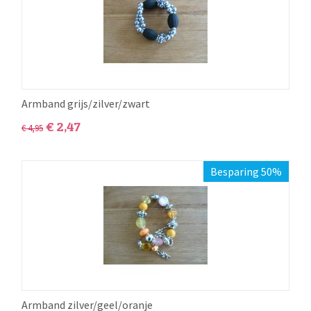
Armband grijs/zilver/zwart
€
2,47
€
4,95
Besparing 50%
Armband zilver/geel/oranje