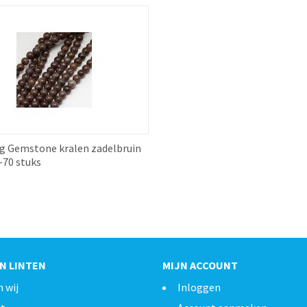
ng Gemstone kralen zadelbruin
-70 stuks
N LINTEN
MIJN ACCOUNT
n wij
Inloggen