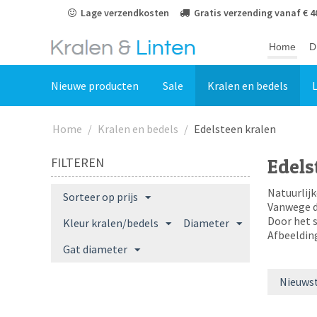
Lage verzendkosten
Gratis verzending vanaf € 4
Vakantie van 04-07-26 tot 27-7-26
Home
D
Nieuwe producten
Sale
Kralen en bedels
L
Home
/
Kralen en bedels
/
Edelsteen kralen
FILTEREN
Edels
Natuurlijk
Sorteer op prijs
Vanwege d
Door het s
Kleur kralen/bedels
Diameter
Afbeelding
Gat diameter
Nieuwst