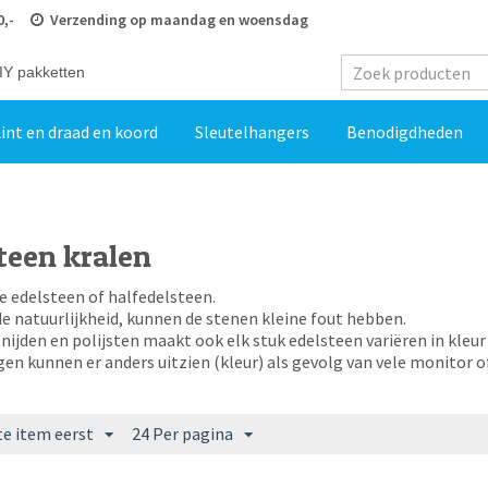
0,-
Verzending op maandag en woensdag
IY pakketten
int en draad en koord
Sleutelhangers
Benodigdheden
teen kralen
e edelsteen of halfedelsteen.
e natuurlijkheid, kunnen de stenen kleine fout hebben.
nijden en polijsten maakt ook elk stuk edelsteen variëren in kleur
en kunnen er anders uitzien (kleur) als gevolg van vele monitor o
e item eerst
24 Per pagina