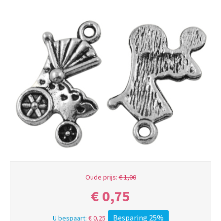
Oude prijs:
€
1,00
€
0,75
Besparing 25%
U bespaart:
€
0,25