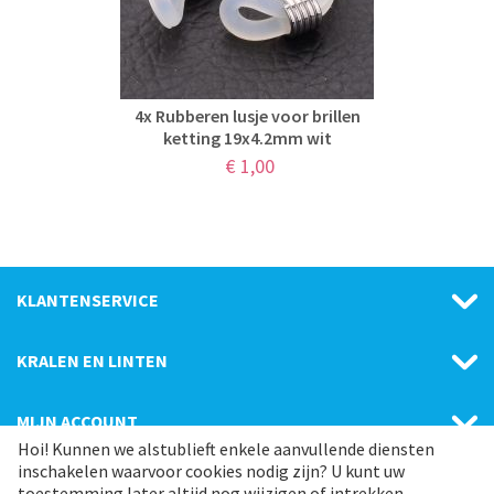
4x Rubberen lusje voor brillen
ketting 19x4.2mm wit
€
1,00
KLANTENSERVICE
KRALEN EN LINTEN
MIJN ACCOUNT
Hoi! Kunnen we alstublieft enkele aanvullende diensten
inschakelen waarvoor cookies nodig zijn? U kunt uw
CATEGORIE
toestemming later altijd nog wijzigen of intrekken.